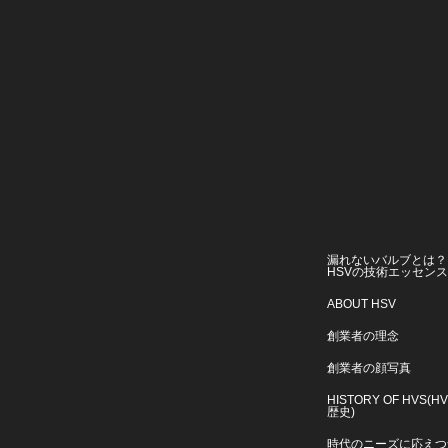
漏れないバルブとは？
HSVの技術エッセン
ABOUT HSV
創業者の理念
創業者の顔写真
HISTORY OF HVS(H
歴史)
時代のニーズに応えつ