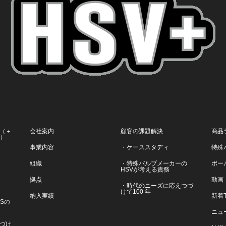
（＋
会社案内
顧客の課題解決
商品
ス）
事業内容
・ケーススタディ
特殊
組織
・特殊バルブメーカーの
ボー
HSVが考える責務
拠点
動画
・時代のニーズに応えつづ
けて100 年
納入実績
新着T
VSの
ニュ
づけ