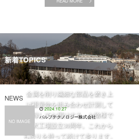
READ MORE
新着TOPICS
金属を削り繊細な部品を磨き上
NEWS
げ重量物を組み合わせ計測して
2024.10.27
記録してお届けする。お陰様で
バルブテクノロジー株式会社
米沢工場設立30周年。これから
も誇りを持って続けて参ります。