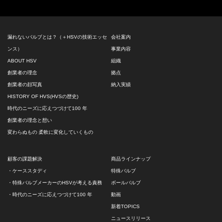
漏れないバルブとは？（＋HSVの技術エッセ
会社案内
ンス）
事業内容
ABOUT HSV
組織
創業者の理念
拠点
創業者の顔写真
納入実績
HISTORY OF HVS(HVSの歴史)
時代のニーズに応えつづけて100 年
創業者の理念と想い
変わらぬもの 柔軟に変化していくもの
顧客の課題解決
商品ラインナップ
・ケーススタディ
特殊バルブ
・特殊バルブメーカーのHSVが考える責務
ボールバルブ
・時代のニーズに応えつづけて100 年
動画
新着TOPICS
ニュースリリース