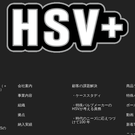
（＋
会社案内
顧客の課題解決
商品
ス）
事業内容
・ケーススタディ
特殊
組織
・特殊バルブメーカーの
ボー
HSVが考える責務
拠点
動画
・時代のニーズに応えつづ
けて100 年
納入実績
新着T
VSの
ニュ