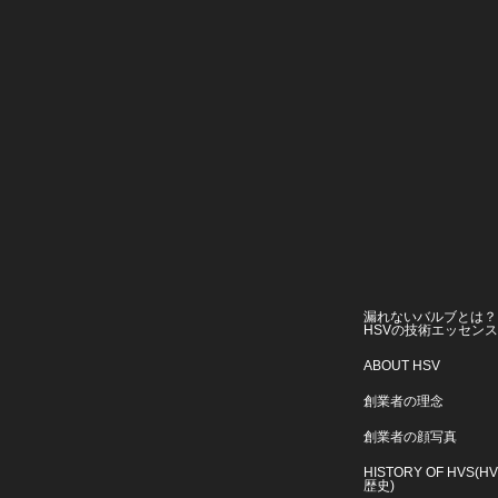
漏れないバルブとは？
HSVの技術エッセン
ABOUT HSV
創業者の理念
創業者の顔写真
HISTORY OF HVS(H
歴史)